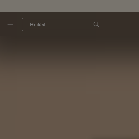
Přejít k
obsahu
Po vyplnění pole se zobrazí panel s návrhy. Pro přístup k nim použijte klávesu Tab.