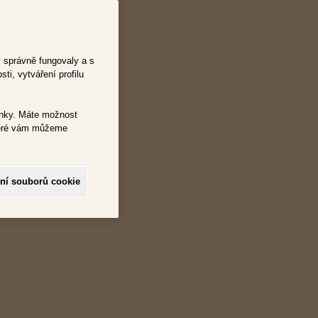
y správně fungovaly a s
ti, vytváření profilu
ránky. Máte možnost
které vám můžeme
ní souborů cookie