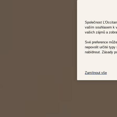
Společnost L'Occitan
vaším souhlasem k vyl
vašich zájmů a zobra
Své preference můžet
nepovolit určité typ
nabídnout. Zásady p
Zamítnout vše